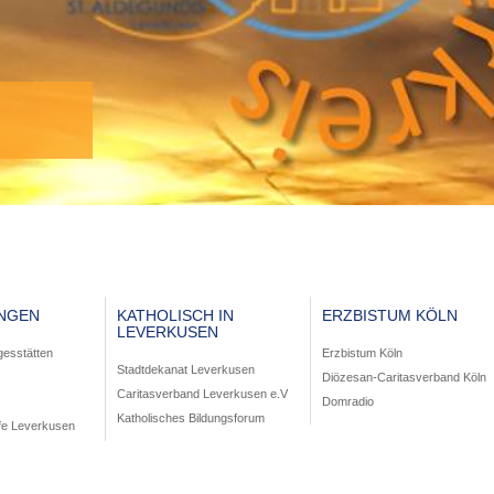
UNGEN
KATHOLISCH IN
ERZBISTUM KÖLN
LEVERKUSEN
gesstätten
Erzbistum Köln
Stadtdekanat Leverkusen
Diözesan-Caritasverband Köln
Caritasverband Leverkusen e.V
Domradio
Katholisches Bildungsforum
fe Leverkusen