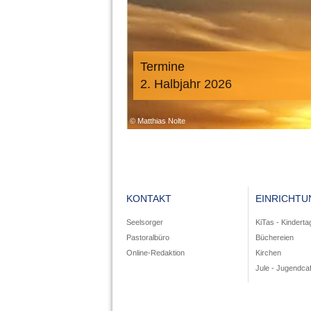
Termine
2. Halbjahr 2026
KONTAKT
EINRICHT
Seelsorger
KiTas - Kinderta
Pastoralbüro
Büchereien
Online-Redaktion
Kirchen
Jule - Jugendca