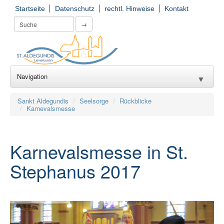
Startseite
Datenschutz
rechtl. Hinweise
Kontakt
→
Navigation
▼
Wir für Sie
▼
Sankt Aldegundis
Seelsorge
Rückblicke
Karnevalsmesse
Seelsorge
▼
Kirchorte
▼
Karnevalsmesse in St.
Einrichtungen
Stephanus 2017
▼
Gruppierungen
▼
Gemeinde(er)leben
▼