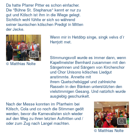
Da hatte Pfarrer Pitter es schon einfacher.
Die "Bühne St. Stephanus" kennt er nur zu
gut und Kölsch ist ihm in die Wiege gelegt.
Sichtlich wohl fühlte er sich so während
seiner launischen kölschen Predigt in Mitten
der Jecke.
Wenn mir in Hetdörp singe, singk velvs d´r
Herrjott met.
Stimmungsvoll wurde es immer dann, wenn
Kapellmeister Bernhard zusammen mit den
© Matthias Nolte
Sängerinnen und Sängern von Kirchenchor
und Chor Unisono kölsches Liedgut
anstimmte. Annette mit
ihrem Quetschebüggel und zahlreiche
Rasseln in den Bänken unterstützten den
vielstimmigen Gesang. Und natürlich wurde
ausgiebig geschunkelt.
Nach der Messe konnten im Pfarrheim bei
Kölsch, Cola und co noch die Stimmen geölt
werden, bevor die Karnevalisten sich wieder
auf den Weg zu ihren letzten Auftritten und /
oder zum Zug nach Langel machten.
© Matthias Nolte