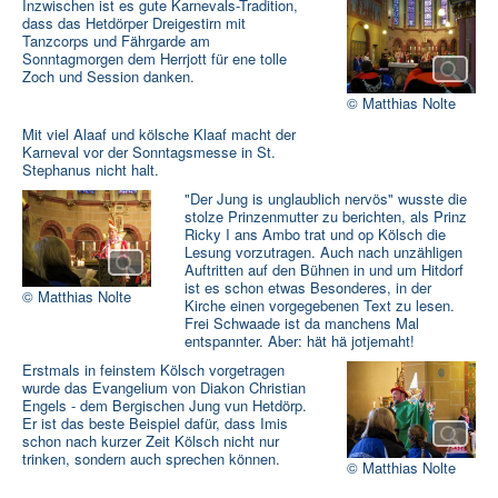
Inzwischen ist es gute Karnevals-Tradition,
dass das Hetdörper Dreigestirn mit
Tanzcorps und Fährgarde am
Sonntagmorgen dem Herrjott für ene tolle
Zoch und Session danken.
© Matthias Nolte
Mit viel Alaaf und kölsche Klaaf macht der
Karneval vor der Sonntagsmesse in St.
Stephanus nicht halt.
"Der Jung is unglaublich nervös" wusste die
stolze Prinzenmutter zu berichten, als Prinz
Ricky I ans Ambo trat und op Kölsch die
Lesung vorzutragen. Auch nach unzähligen
Auftritten auf den Bühnen in und um Hitdorf
ist es schon etwas Besonderes, in der
© Matthias Nolte
Kirche einen vorgegebenen Text zu lesen.
Frei Schwaade ist da manchens Mal
entspannter. Aber: hät hä jotjemaht!
Erstmals in feinstem Kölsch vorgetragen
wurde das Evangelium von Diakon Christian
Engels - dem Bergischen Jung vun Hetdörp.
Er ist das beste Beispiel dafür, dass Imis
schon nach kurzer Zeit Kölsch nicht nur
trinken, sondern auch sprechen können.
© Matthias Nolte