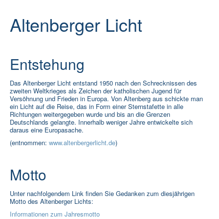
Rat und Hilfe
Altenberger Licht
Termine & Infos
▼
Aktuelles
Entstehung
Das Altenberger Licht entstand 1950 nach den Schrecknissen des
zweiten Weltkrieges als Zeichen der katholischen Jugend für
Versöhnung und Frieden in Europa. Von Altenberg aus schickte man
ein Licht auf die Reise, das in Form einer Sternstafette in alle
Richtungen weitergegeben wurde und bis an die Grenzen
Deutschlands gelangte. Innerhalb weniger Jahre entwickelte sich
daraus eine Europasache.
(entnommen:
www.altenbergerlicht.de
)
Motto
Unter nachfolgendem Link finden Sie Gedanken zum diesjährigen
Motto des Altenberger Lichts:
Informationen zum Jahresmotto