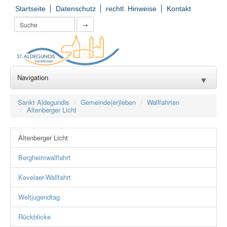
Startseite
Datenschutz
rechtl. Hinweise
Kontakt
→
Navigation
▼
Wir für Sie
▼
Sankt Aldegundis
Gemeinde(er)leben
Wallfahrten
Altenberger Licht
Seelsorge
▼
Altenberger Licht
Kirchorte
▼
Bergheimwallfahrt
Einrichtungen
▼
Kevelaer-Wallfahrt
Gruppierungen
▼
Weltjugendtag
Gemeinde(er)leben
▼
Rückblicke