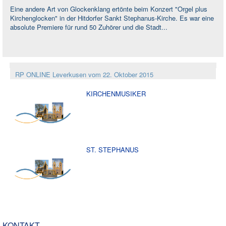
Rat und Hilfe
Eine andere Art von Glockenklang ertönte beim Konzert "Orgel plus
Kirchenglocken" in der Hitdorfer Sankt Stephanus-Kirche. Es war eine
Termine & Infos
▼
absolute Premiere für rund 50 Zuhörer und die Stadt...
Aktuelles
RP ONLINE Leverkusen vom 22. Oktober 2015
KIRCHENMUSIKER
ST. STEPHANUS
KONTAKT