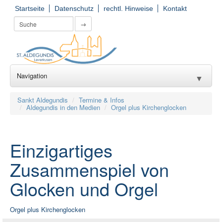
Startseite
Datenschutz
rechtl. Hinweise
Kontakt
→
Navigation
▼
Wir für Sie
▼
Sankt Aldegundis
Termine & Infos
Aldegundis in den Medien
Orgel plus Kirchenglocken
Seelsorge
▼
Kirchorte
▼
Einzigartiges
Einrichtungen
Zusammenspiel von
▼
Glocken und Orgel
Gruppierungen
▼
Gemeinde(er)leben
▼
Orgel plus Kirchenglocken