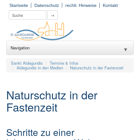
Startseite
Datenschutz
rechtl. Hinweise
Kontakt
→
Navigation
▼
Wir für Sie
▼
Sankt Aldegundis
Termine & Infos
Aldegundis in den Medien
Naturschutz in der Fastenzeit
Seelsorge
▼
Kirchorte
▼
Naturschutz in der
Einrichtungen
Fastenzeit
▼
Gruppierungen
▼
Gemeinde(er)leben
Schritte zu einer
▼