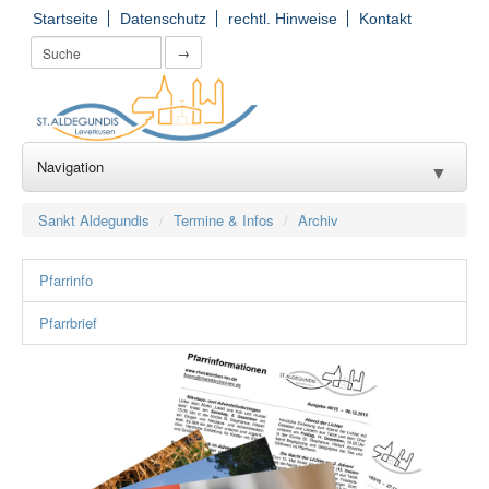
Startseite
Datenschutz
rechtl. Hinweise
Kontakt
→
Navigation
▼
Wir für Sie
▼
Sankt Aldegundis
Termine & Infos
Archiv
Seelsorge
▼
Pfarrinfo
Kirchorte
▼
Pfarrbrief
Einrichtungen
▼
Gruppierungen
▼
Gemeinde(er)leben
▼