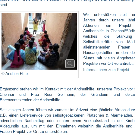
sind.
Wir unterstützen seit ei
Jahren durch unsere jährl
Aktionen ein Projekt
Andherihilfe in Chennai/Südi
welches die Stärkung
Selbsthilfekräfte von Mäd
alleinstehenden Frauen
Hausangestellten in den dor
Slums mit vielen Angebote
Projekten vor Ort vorantreibt.
Informationen zum Projekt
© Andheri Hilfe
Ergänzend stehen wir im Kontakt mit der Andherihilfe, unserem Projekt vor 
Chennai und Frau Rosi Gollmann, der Gründerin und derzeit
Ehrenvorsitzenden der Andherihilfe.
Seit einigen Jahren führen wir zumeist im Advent eine jährliche Aktion dur
z.B. einen Lieferservice von selbstgebackenen Plätzchen & Marmeladen, 
adventlichen Nachmittag oder richten einen Verkaufsstand in der Kirch
Aldegundis aus, um mit den Einnahmen weiterhin die Andherihilfe und 
Frauen-Projekt vor Ort zu unterstützen.