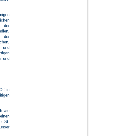
nigen
ichen
 der
ndien,
 der
chen,
 und
tigen
n und
Ort in
igen
ch wie
einen
e St.
unser