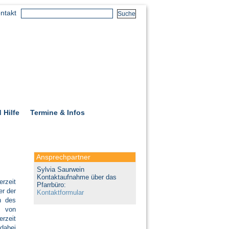
ntakt
 Hilfe
Termine & Infos
Ansprechpartner
Sylvia Saurwein
Kontaktaufnahme über das
erzeit
Pfarrbüro:
er der
Kontaktformular
n des
n von
rzeit
 dabei