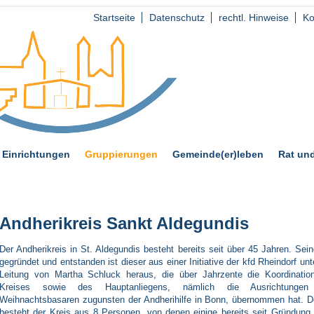
Startseite
Datenschutz
rechtl. Hinweise
Ko
Einrichtungen
Gruppierungen
Gemeinde(er)leben
Rat und
Andherikreis Sankt Aldegundis
Der Andherikreis in St. Aldegundis besteht bereits seit über 45 Jahren. Sein
gegründet und entstanden ist dieser aus einer Initiative der kfd Rheindorf unt
Leitung von Martha Schluck heraus, die über Jahrzente die Koordinatio
Kreises sowie des Hauptanliegens, nämlich die Ausrichtunge
Weihnachtsbasaren zugunsten der Andherihilfe in Bonn, übernommen hat. De
besteht der Kreis aus 8 Personen, von denen einige bereits seit Gründung