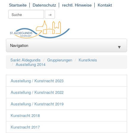
Startseite
Datenschutz
rechtl. Hinweise
Kontakt
→
Navigation
▼
Wir für Sie
▼
Sankt Aldegundis
Gruppierungen
Kunstkreis
Ausstellung 2014
Seelsorge
▼
Ausstellung / Kunstnacht 2023
Kirchorte
▼
Ausstellung / Kunstnacht 2022
Einrichtungen
▼
Ausstellung / Kunstnacht 2019
Gruppierungen
▼
Kunstnacht 2018
Gemeinde(er)leben
▼
Kunstnacht 2017