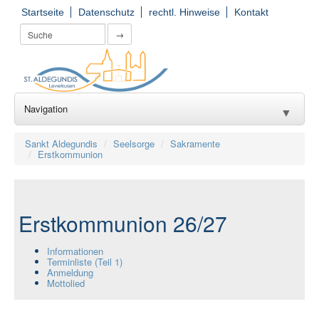
Startseite
Datenschutz
rechtl. Hinweise
Kontakt
→
Navigation
▼
Wir für Sie
▼
Sankt Aldegundis
Seelsorge
Sakramente
Erstkommunion
Seelsorge
▼
Kirchorte
▼
Erstkommunion 26/27
Einrichtungen
▼
Informationen
Gruppierungen
Terminliste (Teil 1)
▼
Anmeldung
Mottolied
Gemeinde(er)leben
▼