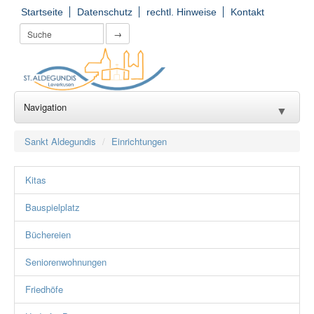
Startseite
Datenschutz
rechtl. Hinweise
Kontakt
→
Navigation
▼
Wir für Sie
▼
Sankt Aldegundis
Einrichtungen
Seelsorge
▼
Kitas
Kirchorte
▼
Bauspielplatz
Einrichtungen
▼
Büchereien
Gruppierungen
▼
Seniorenwohnungen
Gemeinde(er)leben
Friedhöfe
▼