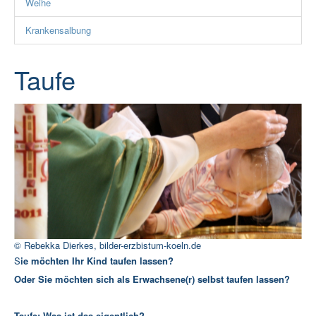
Weihe
Rat und Hilfe
Krankensalbung
Termine & Infos
▼
Aktuelles
Taufe
© Rebekka Dierkes, bilder-erzbistum-koeln.de
S
ie möchten Ihr Kind taufen lassen?
Oder Sie möchten sich als Erwachsene(r) selbst taufen lassen?
Taufe: Was ist das eigentlich?