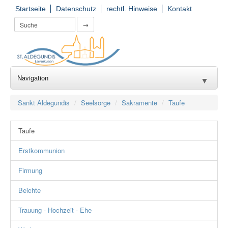
Startseite
Datenschutz
rechtl. Hinweise
Kontakt
→
Navigation
▼
Wir für Sie
▼
Sankt Aldegundis
Seelsorge
Sakramente
Taufe
Seelsorge
▼
Taufe
Kirchorte
▼
Erstkommunion
Einrichtungen
▼
Firmung
Gruppierungen
▼
Beichte
Gemeinde(er)leben
Trauung - Hochzeit - Ehe
▼