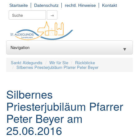
Startseite
Datenschutz
rechtl. Hinweise
Kontakt
→
Navigation
▼
Wir für Sie
▼
Sankt Aldegundis
Wir für Sie
Rückblicke
Silbernes Priesterjubläum Pfarrer Peter Beyer
Seelsorge
▼
Kirchorte
▼
Silbernes
Einrichtungen
Priesterjubiläum Pfarrer
▼
Peter Beyer am
Gruppierungen
▼
25.06.2016
Gemeinde(er)leben
▼