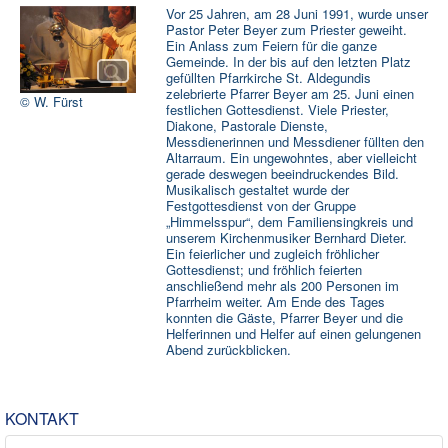
Rat und Hilfe
Vor 25 Jahren, am 28 Juni 1991, wurde unser
Pastor Peter Beyer zum Priester geweiht.
Ein Anlass zum Feiern für die ganze
Termine & Infos
▼
Gemeinde. In der bis auf den letzten Platz
gefüllten Pfarrkirche St. Aldegundis
Aktuelles
zelebrierte Pfarrer Beyer am 25. Juni einen
© W. Fürst
festlichen Gottesdienst. Viele Priester,
Diakone, Pastorale Dienste,
Messdienerinnen und Messdiener füllten den
Altarraum. Ein ungewohntes, aber vielleicht
gerade deswegen beeindruckendes Bild.
Musikalisch gestaltet wurde der
Festgottesdienst von der Gruppe
„Himmelsspur“, dem Familiensingkreis und
unserem Kirchenmusiker Bernhard Dieter.
Ein feierlicher und zugleich fröhlicher
Gottesdienst; und fröhlich feierten
anschließend mehr als 200 Personen im
Pfarrheim weiter. Am Ende des Tages
konnten die Gäste, Pfarrer Beyer und die
Helferinnen und Helfer auf einen gelungenen
Abend zurückblicken.
KONTAKT