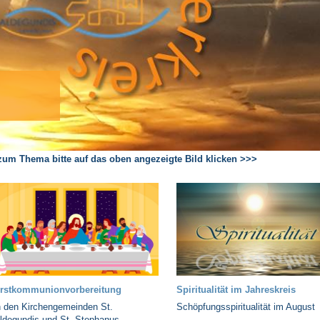
 zum Thema bitte auf das oben angezeigte Bild klicken >>>
rstkommunionvorbereitung
Spiritualität im Jahreskreis
n den Kirchengemeinden St.
Schöpfungsspiritualität im August
ldegundis und St. Stephanus