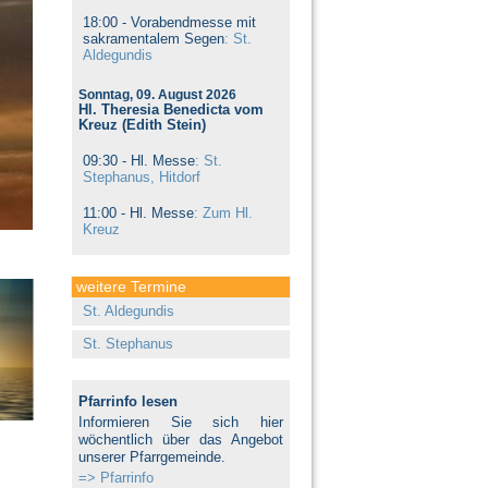
18:00 -
Vorabendmesse mit
sakramentalem Segen
: St.
Aldegundis
Sonntag, 09. August 2026
Hl. Theresia Benedicta vom
Kreuz (Edith Stein)
09:30 -
Hl. Messe
: St.
Stephanus, Hitdorf
11:00 -
Hl. Messe
: Zum Hl.
Kreuz
weitere Termine
St. Aldegundis
St. Stephanus
Pfarrinfo lesen
Informieren Sie sich hier
wöchentlich über das Angebot
unserer Pfarrgemeinde.
=> Pfarrinfo