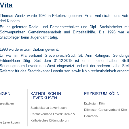
Vita
Thomas Wentz wurde 1960 in Erkelenz geboren. Er ist verheiratet und Vate
drei Kindern.
Er ist gelernter Radio- und Fernsehtechniker und Dipl. Sozialarbeiter mi
Schwerpunkten Gemeinwesenarbeit und Einzelfallhilfe. Bis 1993 war e
Stadtpfleger beim Jugendamt tätig.
1993 wurde er zum Diakon geweiht.
Er war im Pfarrverband Grevenbroich-Süd, St. Ann Ratingen, Sendung
Hilden/Haan tätig. Seit dem 01.12.2018 ist er mit einer halben Stel
Sendungsraum Leverkusen-West eingesetzt und mit der anderen halbe Stell
Referent für das Stadtdekanat Leverkusen sowie Köln rechtsrheinisch ernann
UNGEN
KATHOLISCH IN
ERZBISTUM KÖLN
LEVERKUSEN
gesstätten
Erzbistum Köln
Stadtdekanat Leverkusen
Diözesan-Caritasverband Köln
Caritasverband Leverkusen e.V
Domradio
Katholisches Bildungsforum
fe Leverkusen