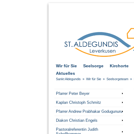
Wir für Sie
Seelsorge
Kirchorte
Aktuelles
Sankt Aldegundis
»
Wir für Sie
»
Seelsorgeteam
»
Pfarrer Peter Beyer
Kaplan Christoph Schmitz
Pfarrer Andrew Prabhakar Godugunuru
Diakon Christian Engels
Pastoralreferentin Judith
Schellhammer