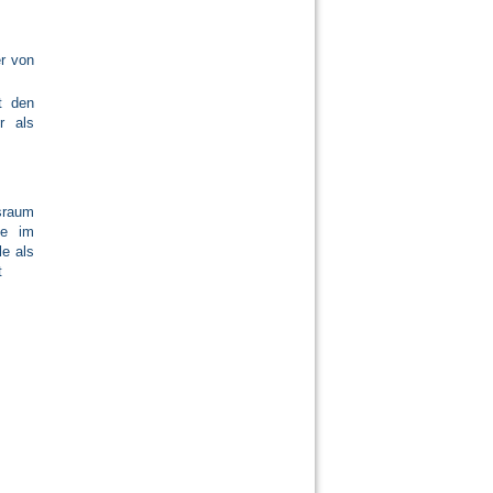
r von
t den
r als
sraum
le im
e als
t