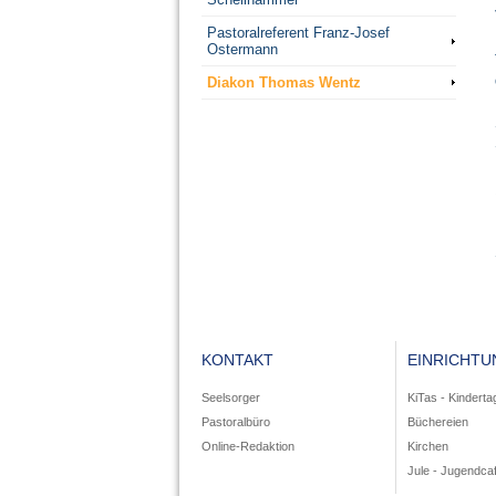
Pastoralreferent Franz-Josef
Ostermann
Diakon Thomas Wentz
KONTAKT
EINRICHT
Seelsorger
KiTas - Kinderta
Pastoralbüro
Büchereien
Online-Redaktion
Kirchen
Jule - Jugendca