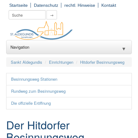
Startseite
Datenschutz
rechtl. Hinweise
Kontakt
→
Navigation
▼
Wir für Sie
▼
Sankt Aldegundis
Einrichtungen
Hitdorfer Besinnungsweg
Seelsorge
▼
Besinnungsweg Stationen
Kirchorte
▼
Rundweg zum Besinnungsweg
Einrichtungen
▼
Die offizielle Eröffnung
Gruppierungen
▼
Der Hitdorfer
Gemeinde(er)leben
▼
Besinnungsweg