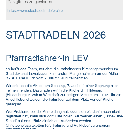
Das gibt es zu gewinnen
Rat und Hilfe
https://www.stadtradeln.de/preise
Termine & Infos
▼
Aktuelles
STADTRADELN 2026
Pfarrradfahrer-In LEV
so heißt das Team, mit dem die katholischen Kirchengemeinden im
Stadtdekanat Leverkusen zum ersten Mal gemeinsam an der Aktion
"STADTRADELN“ vom 7. bis 27. Juni teilnehmen.
Wir eröffnen die Aktion am Sonntag, 7. Juni mit einer Segnung aller
Teilnehmenden. Dazu laden wir in die Kirche St. Hildegard
(Hindenburgstr. 25b in Wiesdorf) zur heiligen Messe um 11.15 Uhr ein.
Anschließend werden die Fahrräder auf dem Platz vor der Kirche
gesegnet.
Wer Probleme bei der Anmeldung hat, oder sich bis dahin noch nicht
registriert hat, kann sich dort Hilfe holen, wir werden einen „Erste-Hilfe-
Stand“ auf dem Platz einrichten. Außerdem werden
Christophorusplaketten fürs Fahrrad und Aufkleber zu unserem