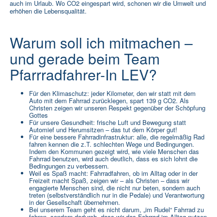
auch im Urlaub. Wo CO2 eingespart wird, schonen wir die Umwelt und
erhöhen die Lebensqualität.
Warum soll ich mitmachen –
und gerade beim Team
Pfarrradfahrer-In LEV?
Für den Klimaschutz: jeder Kilometer, den wir statt mit dem
Auto mit dem Fahrrad zurücklegen, spart 139 g CO2. Als
Christen zeigen wir unseren Respekt gegenüber der Schöpfung
Gottes
Für unsere Gesundheit: frische Luft und Bewegung statt
Automief und Herumsitzen – das tut dem Körper gut!
Für eine bessere Fahrradinfrastruktur: alle, die regelmäßig Rad
fahren kennen die z.T. schlechten Wege und Bedingungen.
Indem den Kommunen gezeigt wird, wie viele Menschen das
Fahrrad benutzen, wird auch deutlich, dass es sich lohnt die
Bedingungen zu verbessern.
Weil es Spaß macht: Fahrradfahren, ob im Alltag oder in der
Freizeit macht Spaß, zeigen wir – als Christen – dass wir
engagierte Menschen sind, die nicht nur beten, sondern auch
treten (selbstverständlich nur in die Pedale) und Verantwortung
in der Gesellschaft übernehmen.
Bei unserem Team geht es nicht darum, „im Rudel“ Fahrrad zu
fahren, sondern dadurch, dass wir das Fahrrad im Alltag nutzen