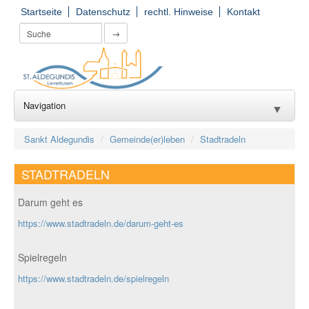
Startseite
Datenschutz
rechtl. Hinweise
Kontakt
→
Navigation
▼
Wir für Sie
▼
Sankt Aldegundis
Gemeinde(er)leben
Stadtradeln
Seelsorge
▼
STADTRADELN
Kirchorte
▼
Darum geht es
https://www.stadtradeln.de/darum-geht-es
Einrichtungen
▼
Gruppierungen
▼
Spielregeln
https://www.stadtradeln.de/spielregeln
Gemeinde(er)leben
▼