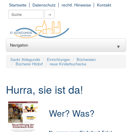
Startseite
Datenschutz
rechtl. Hinweise
Kontakt
→
Navigation
▼
Wir für Sie
▼
Sankt Aldegundis
Einrichtungen
Büchereien
Bücherei Hitdorf
neue Kinderbuchecke
Seelsorge
▼
Kirchorte
▼
Hurra, sie ist da!
Einrichtungen
▼
Gruppierungen
▼
Wer? Was?
Gemeinde(er)leben
▼