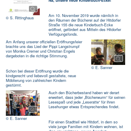
Na, unsere neue Kinderbuch-Ecke!
Rat und Hilfe
Termine & Infos
▼
Am 10. November 2019 wurde nämlich in
© S. Rittinghaus
den Räumen der Bücherei auf der Hitdorfer
Straße 155 die neue Kinderbuch-Ecke
Aktuelles
eröffnet, gefördert aus Mitteln des Hitdorfer
Verfügungsfonds.
Am Anfang unserer offiziellen Eröffnungsfeier
brachte uns das Lied der Pippi Langstrumpf
von Monika Cremer und Christian Engels
dargeboten in die richtige Stimmung.
© E. Sanner
Schon bei dieser Eröffnung wurde die
kindgerecht und liebevoll gestaltete, neue
Möblierung von zahlreichen Kindern
gestürmt.
Auch den Bücherbestand haben wir derart
erweitert, dass jeder „Bücherwurm“ für seinen
Lesespaß und jede „Leseratte“ für ihren
Lesehunger etwas Entsprechendes findet.
© E. Sanner
Für einen Stadtteil wie Hitdorf, in dem so
viele junge Familien mit Kindern wohnen, ist